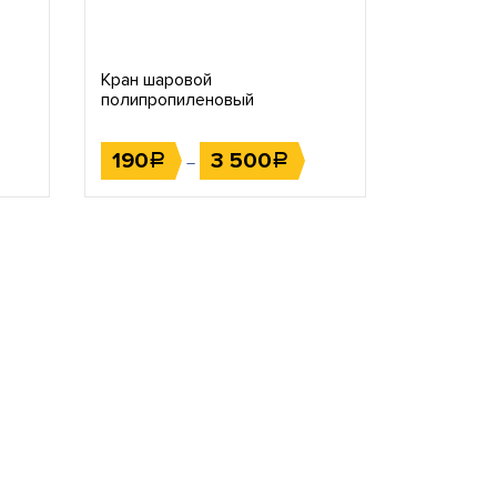
Кран шаровой
полипропиленовый
190
3 500
Р
Р
–