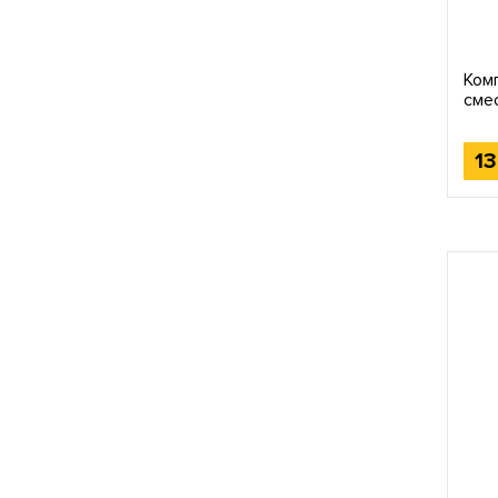
Ком
сме
резь
1