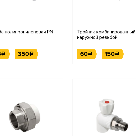
ба полипропиленовая PN
Тройник комбинированный
наружной резьбой
6
350
60
150
Р
Р
Р
Р
–
–