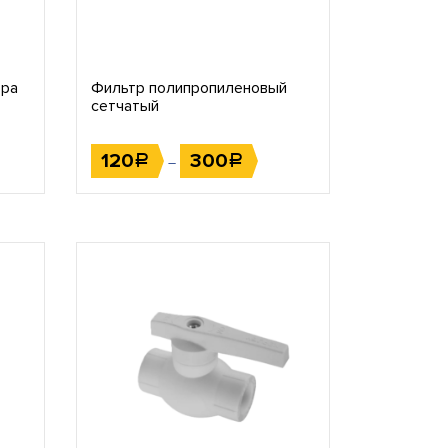
ора
Фильтр полипропиленовый
сетчатый
120
300
Р
Р
–