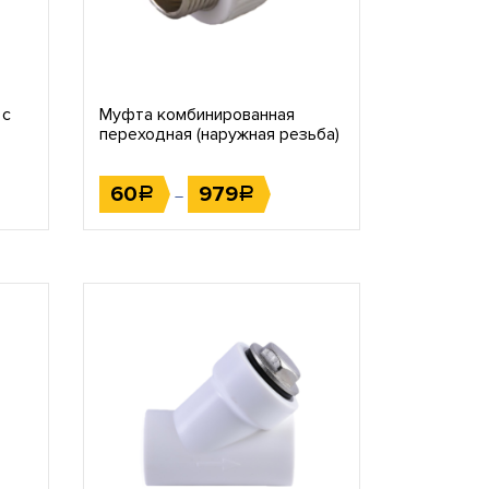
 с
Муфта комбинированная
переходная (наружная резьба)
60
979
Р
Р
–