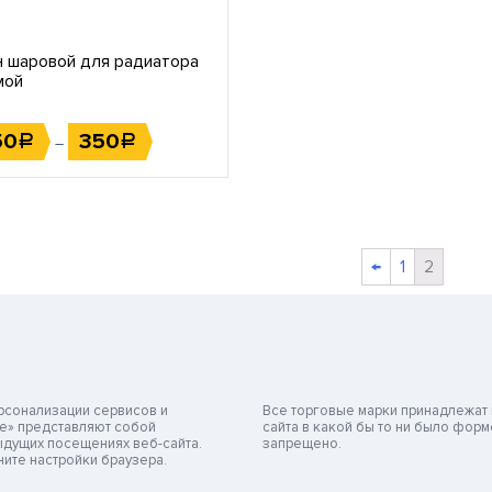
н шаровой для радиатора
мой
50
350
Р
Р
–
←
1
2
ерсонализации сервисов и
Все торговые марки принадлежат 
ie» представляют собой
сайта в какой бы то ни было фор
дущих посещениях веб-сайта.
запрещено.
ните настройки браузера.