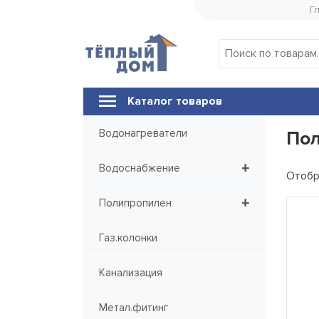
Skip
Г
to
content
Каталог товаров
Водонагреватели
По
+
Водоснабжение
Отобр
+
Полипропилен
Газ.колонки
Канализация
Метал.фитинг