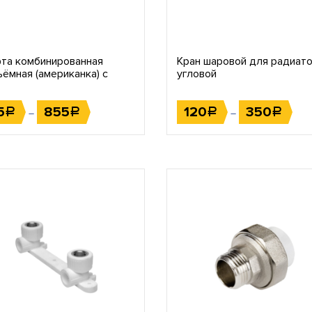
та комбинированная
Кран шаровой для радиат
ёмная (американка) с
угловой
тренней резьбой
5
855
120
350
Р
Р
Р
Р
–
–