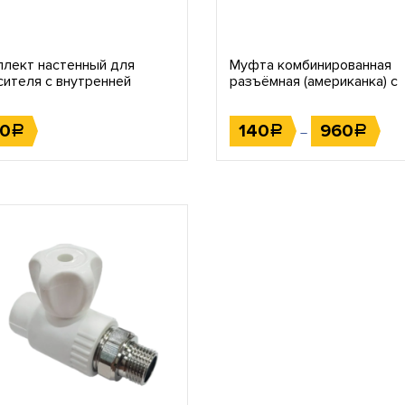
плект настенный для
Муфта комбинированная
сителя с внутренней
разъёмная (американка) с
бой 20 1/2
наружной резьбой
30
140
960
Р
Р
Р
–