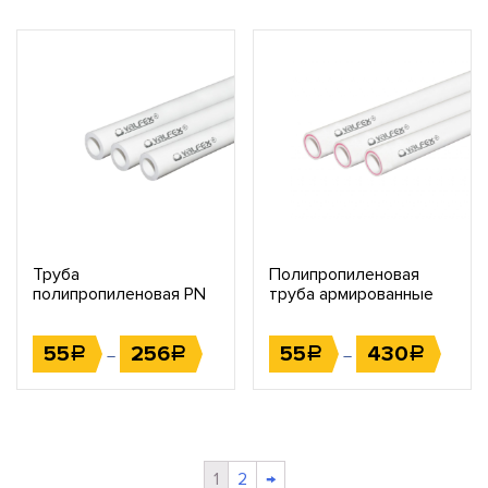
Труба
Полипропиленовая
полипропиленовая PN
труба армированные
10
стекловолокном
55
256
55
430
Р
Р
Р
Р
–
–
1
2
→