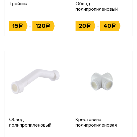
Тройник
Обвод
полипропиленовый
короткий
15
120
20
40
Р
Р
Р
Р
–
–
Обвод
Крестовина
полипропиленовый
полипропиленовая
длинный