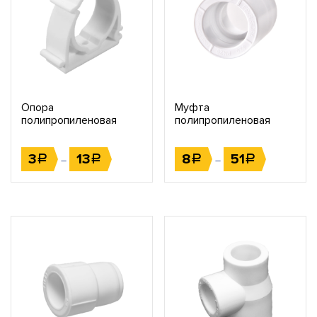
Опора
Муфта
полипропиленовая
полипропиленовая
соединительная
3
13
8
51
Р
Р
Р
Р
–
–