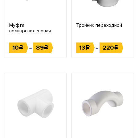
Муфта
Тройник переходной
полипропиленовая
переходная
10
89
13
220
Р
Р
Р
Р
–
–