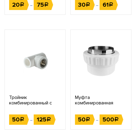
20
75
30
61
Р
Р
Р
Р
–
–
Тройник
Муфта
комбинированный с
комбинированная
внутренней резьбой
переходная
(внутренняя резьба)
50
125
50
500
Р
Р
Р
Р
–
–