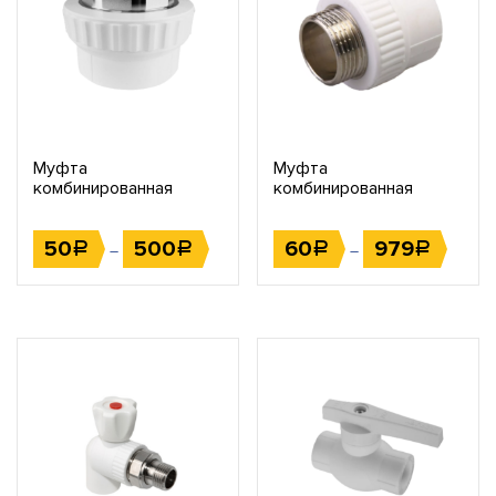
Муфта
Муфта
комбинированная
комбинированная
переходная
переходная (наружная
(внутренняя резьба)
резьба)
50
500
60
979
Р
Р
Р
Р
–
–