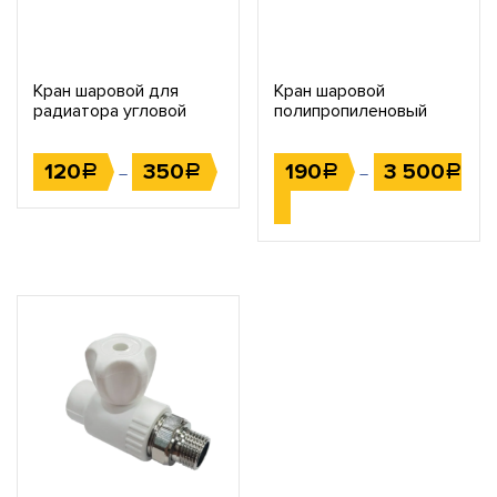
Кран шаровой для
Кран шаровой
радиатора угловой
полипропиленовый
120
350
190
3 500
Р
Р
Р
Р
–
–