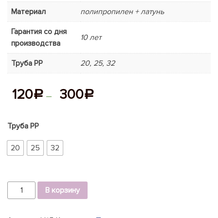
Материал
полипропилен + латунь
Гарантия со дня
10 лет
производства
Труба РР
20, 25, 32
120
300
Р
Р
–
Труба РР
20
25
32
Количество
В корзину
Фильтр
полипропиленовый