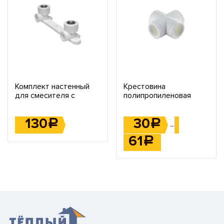
Комплект настенный
Крестовина
для смесителя с
полипропиленовая
внутренней резьбой 20
1/2
130
30
Р
Р
–
61
Р