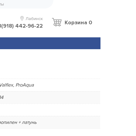
ты
Лабинск
Корзина
0
8(918) 442-96-22
Valflex, ProAqua
84
опилен + латунь