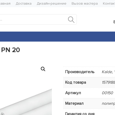
лавная
Доставка
Дизайн-решение
Вызов мастера
Контак
Искать:
 PN 20
Производитель
Kalde, 
Код товара
157918
Артикул
00150
Материал
полипр
Гарантия со дня