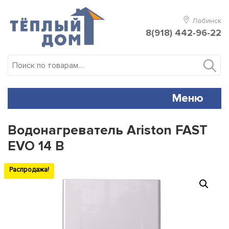
Skip
to
Лабинск
content
8(918) 442-96-22
Искать:
Меню
Водонагреватель Ariston FAST
EVO 14 B
Распродажа!