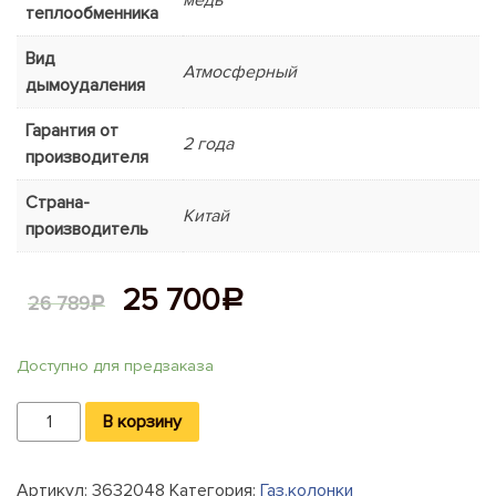
теплообменника
Вид
Атмосферный
дымоудаления
Гарантия от
2 года
производителя
Страна-
Китай
производитель
25 700
Р
26 789
Р
Доступно для предзаказа
Количество
В корзину
Водонагреватель
Ariston
Артикул:
3632048
Категория:
Газ.колонки
FAST