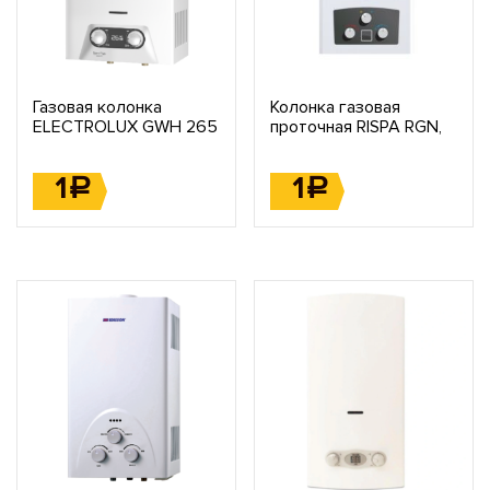
Газовая колонка
Колонка газовая
ELECTROLUX GWH 265
проточная RISPA RGN,
ERN
RGMS, RGNS, RGMW,
RGNW
1
1
Р
Р