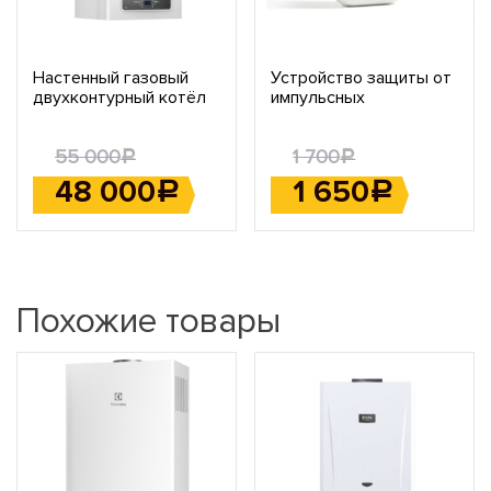
Настенный газовый
Устройство защиты от
двухконтурный котёл
импульсных
Ariston CARES X 24 CF
перенапряжений
NG
АЛЬБАТРОС-220/3500
55 000
1 700
АС
Р
Р
48 000
1 650
Р
Р
Похожие товары