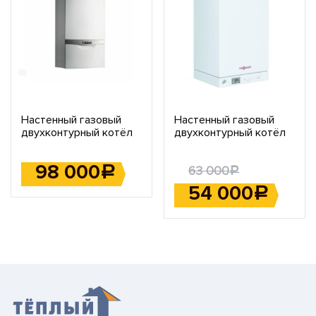
Настенный газовый
Настенный газовый
двухконтурный котёл
двухконтурный котёл
Vaillant turboTEC plus
Viessmann Vitopend
VUW 202/5-5
100-W A1JB011 K-rlu 29,9
98 000
63 000
кВт A1JB011
Р
Р
54 000
Р