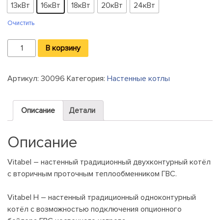
13кВт
16кВт
18кВт
20кВт
24кВт
Очистить
Количество
В корзину
Настенный
газовый
Артикул:
30096
Категория:
Настенные котлы
котел
Ferolli
Vitabel
Описание
Детали
Описание
Vitabel – настенный традиционный двухконтурный котёл
с вторичным проточным теплообменником ГВС.
Vitabel Н – настенный традиционный одноконтурный
котёл с возможностью подключения опционного