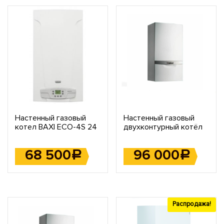
Настенный газовый
Настенный газовый
котел BAXI ECO-4S 24
двухконтурный котёл
F
Vaillant turboTEC plus
VUW 242/5-5
68 500
96 000
Р
Р
Распродажа!