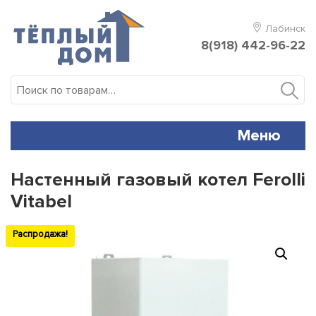
Skip
to
Лабинск
content
8(918) 442-96-22
Искать:
Меню
Настенный газовый котел Ferolli
Vitabel
Распродажа!