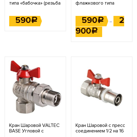
типа «бабочка» (резьба
флажкового типа
внутренняя —
(внутренняя/наружная)
наружная) 1/2
590
590
2
Р
Р
–
900
Р
Кран Шаровой VALTEC
Кран Шаровой c пресс
BASE Угловой с
соединением 1/2 на 16
полусгоном
VALTEC