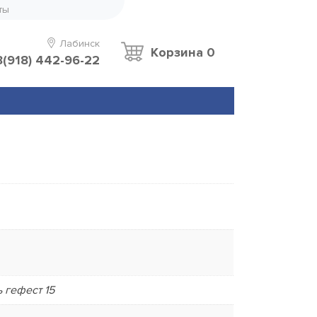
ты
Лабинск
Корзина
0
8(918) 442-96-22
 гефест 15