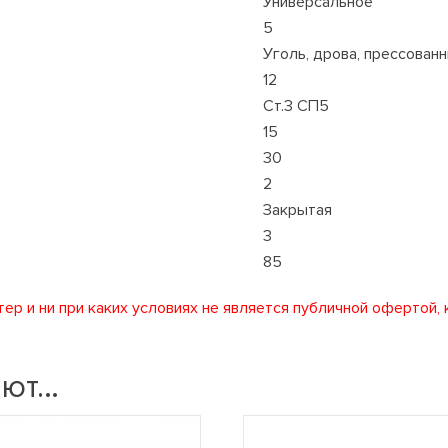
Универсальное
5
Уголь, дрова, прессован
12
Ст.3 СП5
15
30
2
Закрытая
3
85
ер и ни при каких условиях не является публичной офертой,
ают…