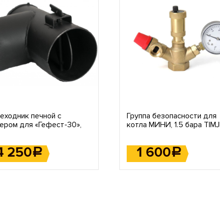
еходник печной с
Группа безопасности для
ером для «Гефест-30»,
котла МИНИ, 1.5 бара TIM
 «Магнум» 15/20/30 кВт
1024-1.5bar
4 250
1 600
Р
Р