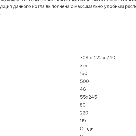
укция данного котла выполнена с максимально удобным расп
.
708 х 422 х 740
3-6
150
500
46
55х245
80
220
119
Сзади