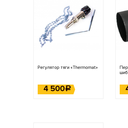
Регулятор тяги «Thermomat»
Пер
шиб
КДГ
4 500
Р