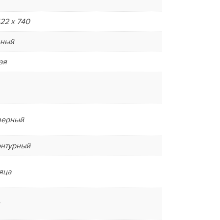
422 х 740
ьный
ая
ферный
онтурный
яца
я