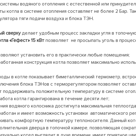
 системы водяного отопления с естественной или принудите
ы котла в системе отопления составляет не более 2 Бар. Та
улятора тяги подачи воздуха и блока ТЭН.
ый сверху
делает удобным процесс закладки угля в топочную 
отла «Гефест» 15 кВт
позволяет не просыпать уголь в процесс
озволяют установить его в практически любые помещения;
аботанная конструкция котла позволяет максимально исполь
оды в котле показывает биметаллический термометр, встрое
ючения блока ТЭНов с терморегулятором позволяет оставля
т поддерживать положительную температуру в системе отоп
бота котла гарантирована в течение десяти лет;
ния водяного колосника достигнута максимальная теплоотда
оработан и имеет возможность установки автоматического рег
ивать комфортную температуру теплоносителя. Данный кот
полнительная дверца в топочной камере, позволяющая сократ
изуально котел выглядит в духе времени, имеет приятное цв