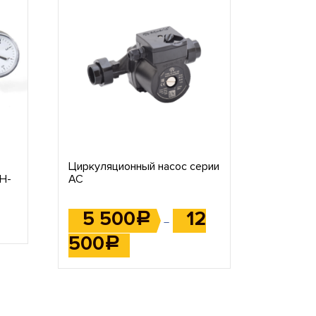
Циркуляционный насос серии
JH-
AC
5 500
12
Р
–
500
Р