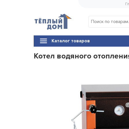
Skip
Г
to
content
Каталог товаров
Котел водяного отоплени