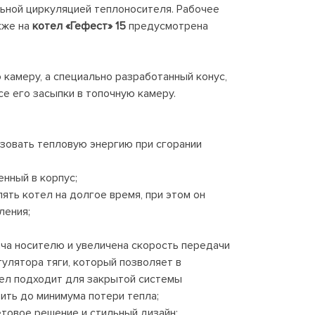
льной циркуляцией теплоносителя. Рабочее
кже на
котел «Гефест» 15
предусмотрена
камеру, а специально разработанный конус,
е его засыпки в топочную камеру.
зовать тепловую энергию при сгорании
нный в корпус;
ть котел на долгое время, при этом он
ления;
ча носителю и увеличена скорость передачи
улятора тяги, который позволяет в
ел подходит для закрытой системы
ить до минимума потери тепла;
етовое решение и стильный дизайн;