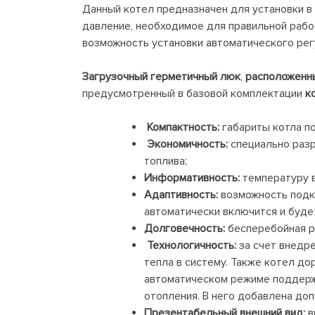
Данный котел предназначен для установки в
давление, необходимое для правильной работ
возможность установки автоматического рег
Загрузочный герметичный люк
,
расположенн
предусмотренный в базовой комплектации
к
Компактность:
габариты котла п
Экономичность:
специально разр
топлива;
Информативность:
температуру в
Адаптивность:
возможность подкл
автоматически включится и буде
Долговечность:
бесперебойная ра
Технологичность:
за счет внедре
тепла в систему. Также котел д
автоматическом режиме поддерж
отопления. В него добавлена до
Презентабельный внешний вид:
в