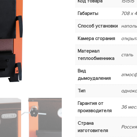
Код товара
151515
Габариты
708 х 
Способ установки
напол
Камера сгорания
открыт
Материал
сталь
теплообменника
Вид
атмос
дымоудаления
Тип
однок
Гарантия от
36 мес
производителя
Страна
Росси
изготовителя