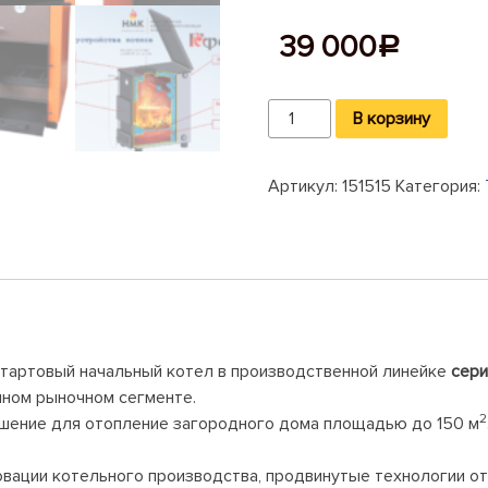
39 000
Р
Количество
В корзину
Котел
водяного
Артикул:
151515
Категория:
отопления
Сибирь
Гефест
15
кВт
тартовый начальный котел в производственной линейке
сери
нном рыночном сегменте.
2
шение для отопление загородного дома площадью до 150 м
овации котельного производства, продвинутые технологии о