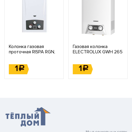
Колонка газовая
Газовая колонка
проточная RISPA RGN,
ELECTROLUX GWH 265
RGMS, RGNS, RGMW,
ERN
RGNW
1
1
Р
Р
Мы в социальных сетях: