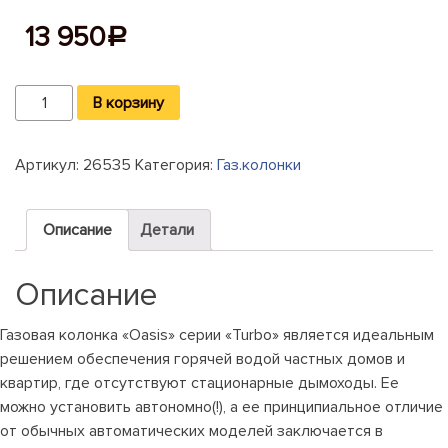
13 950
Р
Количество
В корзину
Газовая
колонка
Артикул:
26535
Категория:
Газ.колонки
Oasis
20
turbo
Описание
Детали
Описание
Газовая колонка «Oasis» серии «Turbo» является идеальным
решением обеспечения горячей водой частных домов и
квартир, где отсутствуют стационарные дымоходы. Ее
можно установить автономно(!), а ее принципиальное отличие
от обычных автоматических моделей заключается в